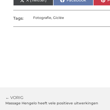
X (Twitter)
Facebook
P
Fotografie
,
Giclée
Tags:
← VORIG
Massage Hengelo heeft vele positieve uitwerkingen