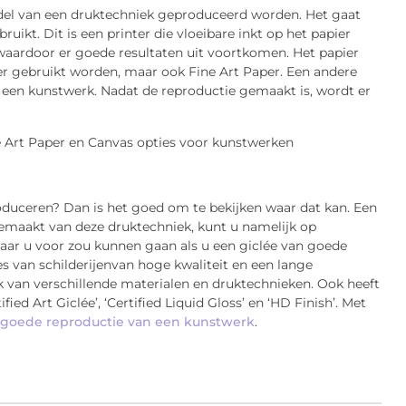
ddel van een druktechniek geproduceerd worden. Het gaat
uikt. Dit is een printer die vloeibare inkt op het papier
waardoor er goede resultaten uit voortkomen. Het papier
ier gebruikt worden, maar ook Fine Art Paper. Een andere
n een kunstwerk. Nadat de reproductie gemaakt is, wordt er
oduceren? Dan is het goed om te bekijken waar dat kan. Een
emaakt van deze druktechniek, kunt u namelijk op
waar u voor zou kunnen gaan als u een giclée van goede
ies van schilderijenvan hoge kwaliteit en een lange
ik van verschillende materialen en druktechnieken. Ook heeft
fied Art Giclée’, ‘Certified Liquid Gloss’ en ‘HD Finish’. Met
f goede reproductie van een kunstwerk
.