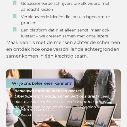
Gepassioneerde schrijvers die elk woord met
aandacht kiezen
Vernieuwende ideeën die jou uitdagen om te
groeien
Een platform dat niet alleen zendt, maar ook
luistert – we creëren samen met onze lezers
Maak kennis met de mensen achter de schermen
en ontdek hoe onze verschillende achtergronden
samenkomen in één krachtig team.
Wil je ons beter leren kennen?
Benieuwd naar de mensen achter
Libertyprintairmaxzijn.nl en wat ons drijft?
Lees
alles over onze missie, visie en de waarden die ons
dagelijks inspireren op de Over Ons-pagina.
Meer Over Ons
Bezoek onze Over ons