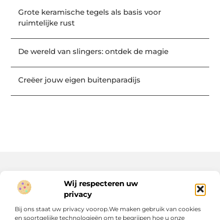
Grote keramische tegels als basis voor
ruimtelijke rust
De wereld van slingers: ontdek de magie
Creëer jouw eigen buitenparadijs
Wij respecteren uw
Onze informatie
privacy
Geld verdienen op internet: jouw route naar extra inkomen (of meer)
Bij ons staat uw privacy voorop.We maken gebruik van cookies
en soortgelijke technologieën om te begrijpen hoe u onze