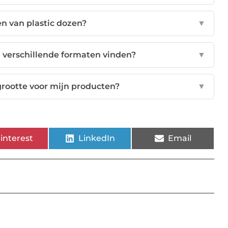
en van plastic dozen?
▼
 verschillende formaten vinden?
▼
sgrootte voor mijn producten?
▼
interest
LinkedIn
Email