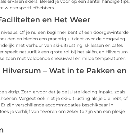
s ervaren skiërs. Bereid je voor op een aantal handige tips,
e wintersportliefhebbers.
Faciliteiten en Het Weer
le niveaus. Of je nu een beginner bent of een doorgewinterde
derhouden en bieden een prachtig uitzicht over de omgeving.
delijk, met verhuur van ski-uitrusting, skilessen en cafés
 speelt natuurlijk een grote rol bij het skiën, en Hilversum
rseizoen met voldoende sneeuwval en milde temperaturen.
r Hilversum – Wat in te Pakken en
skitrip. Zorg ervoor dat je de juiste kleding inpakt, zoals
nen. Vergeet ook niet je ski-uitrusting als je die hebt, of
 Er zijn verschillende accommodaties beschikbaar in
oek je verblijf van tevoren om zeker te zijn van een plekje
m