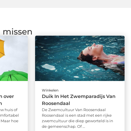
g missen
Winkelen
n over
Duik In Het Zwemparadijs Van
n
Roosendaal
w huis of
De Zwemcultuur Van Roosendaal
omfortabel
Roosendaal is een stad met een rijke
 Maar hoe
zwemcultuur die diep geworteld is in
de gemeenschap. Of ...