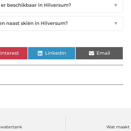
er beschikbaar in Hilversum?
▼
ten naast skiën in Hilversum?
▼
interest
LinkedIn
Email
 watertank
Wat maakt 