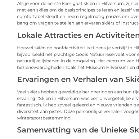
Als je voor de eerste keer gaat skiën in Hilversum, zijn
met een skiles om de basisprincipes te leren en jezelf v
comfortabel kleedt en neem regelmatig pauzes om over
bang om vragen te stellen aan ervaren skiërs of instructe
Lokale Attracties en Activiteite
Hoewel skiën de hoofdactiviteit is tijdens je verblijf in 
bijvoorbeeld het prachtige Goois Natuurreservaat voor 
natuurlijke ijsbanen in de omgeving. Het centrum van Hi
bezienswaardigheden zoals het Museum Hilversum en d
Ervaringen en Verhalen van Ski
Veel skiërs hebben geweldige herinneringen aan hun tijd 
ervaring: “Skiën in Hilversum was een onvergetelijke erv
fantastisch. Ik heb zoveel geleerd en nieuwe vrienden ge
diversiteit aan pistes. Deze persoonlijke verhalen voege
wintersportbestemming.
Samenvatting van de Unieke Ski