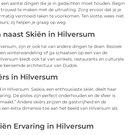
 er een aantal dingen die je in gedachten moet houden. Begin
ertrouwd te maken met de uitrusting. Zorg ervoor dat je je
matig vermoeid raken te voorkomen. Ten slotte, wees niet
urs; zij helpen je graag op weg.
n naast Skiën in Hilversum
Hilversum, zijn er ook tal van andere dingen te doen. Bezoek
een winterwandeling of ga schaatsen op een van de
lversum biedt ook tal van winkels, restaurants en culturele
e beroemde architectuur van Dudok.
ërs in Hilversum
in Hilversum. Saskia, een enthousiaste skiër, deelt haar
aring. De pistes zijn perfect onderhouden en de sfeer is
maakt.” Andere skiërs prijzen de gastvrijheid en de
n een extra dimensie toe aan het beeld van Hilversum als
ën Ervaring in Hilversum