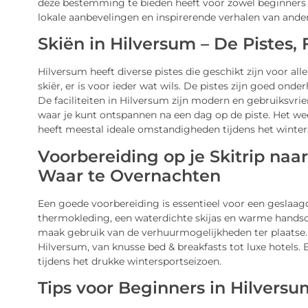
deze bestemming te bieden heeft voor zowel beginners al
lokale aanbevelingen en inspirerende verhalen van ander
Skiën in Hilversum – De Pistes, 
Hilversum heeft diverse pistes die geschikt zijn voor al
skiër, er is voor ieder wat wils. De pistes zijn goed on
De faciliteiten in Hilversum zijn modern en gebruiksvrien
waar je kunt ontspannen na een dag op de piste. Het weer
heeft meestal ideale omstandigheden tijdens het winte
Voorbereiding op je Skitrip naa
Waar te Overnachten
Een goede voorbereiding is essentieel voor een geslaagde 
thermokleding, een waterdichte skijas en warme handschoe
maak gebruik van de verhuurmogelijkheden ter plaatse.
Hilversum, van knusse bed & breakfasts tot luxe hotels. B
tijdens het drukke wintersportseizoen.
Tips voor Beginners in Hilversu