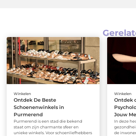
Gerelat
Winkelen
Winkelen
Ontdek De Beste
Ontdek d
Schoenenwinkels in
Psycholo
Purmerend
Jouw Me
Purmerend is een stad die bekend
In deze he
staat om zijn charmante sfeer en
gezondheid
unieke winkels. Voor schoenliefhebbers
de inwoner