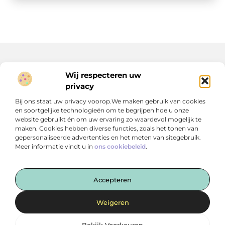
Wij respecteren uw
Onze informatie
privacy
Geld verdienen op internet: jouw route naar extra inkomen (of meer)
Bij ons staat uw privacy voorop.We maken gebruik van cookies
en soortgelijke technologieën om te begrijpen hoe u onze
website gebruikt én om uw ervaring zo waardevol mogelijk te
maken. Cookies hebben diverse functies, zoals het tonen van
gepersonaliseerde advertenties en het meten van sitegebruik.
Meer informatie vindt u in
ons cookiebeleid
.
Een vleugje creativiteit in je dagelijks leven
— Op libertyprintairmaxzijn.nl delen we verhalen, inspiratie
en ideeën die nét even anders zijn. Van creatieve
Accepteren
invalshoeken tot verrassende perspectieven.
Weigeren
@2025
www.libertyprintairmaxzijn.nl
.All Right Reserved.
Bekijk Voorkeuren