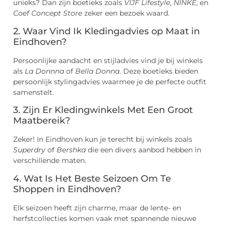
unieks? Dan zijn boetieks zoals
VIJF Lifestyle
,
NINKE
, en
Coef Concept Store
zeker een bezoek waard.
2. Waar Vind Ik Kledingadvies op Maat in
Eindhoven?
Persoonlijke aandacht en stijladvies vind je bij winkels
als
La Donnna
of
Bella Donna
. Deze boetieks bieden
persoonlijk stylingadvies waarmee je de perfecte outfit
samenstelt.
3. Zijn Er Kledingwinkels Met Een Groot
Maatbereik?
Zeker! In Eindhoven kun je terecht bij winkels zoals
Superdry
of
Bershka
die een divers aanbod hebben in
verschillende maten.
4. Wat Is Het Beste Seizoen Om Te
Shoppen in Eindhoven?
Elk seizoen heeft zijn charme, maar de lente- en
herfstcollecties komen vaak met spannende nieuwe