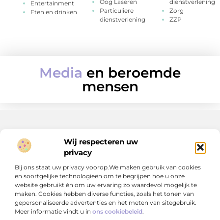
Oog Laseren
dienstverlening
Entertainment
Particuliere
Zorg
Eten en drinken
dienstverlening
ZZP
Media
en beroemde
mensen
Wij respecteren uw
Onze informatie
privacy
Geld verdienen op internet: jouw route naar extra inkomen (of meer)
Bij ons staat uw privacy voorop.We maken gebruik van cookies
en soortgelijke technologieën om te begrijpen hoe u onze
website gebruikt én om uw ervaring zo waardevol mogelijk te
maken. Cookies hebben diverse functies, zoals het tonen van
gepersonaliseerde advertenties en het meten van sitegebruik.
Meer informatie vindt u in
ons cookiebeleid
.
Een vleugje creativiteit in je dagelijks leven