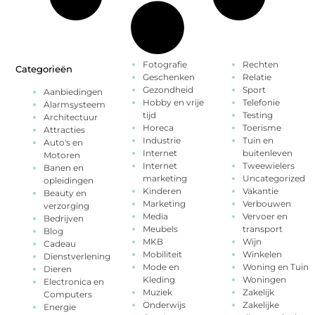
Fotografie
Rechten
Categorieën
Geschenken
Relatie
Gezondheid
Sport
Aanbiedingen
Hobby en vrije
Telefonie
Alarmsysteem
tijd
Testing
Architectuur
Horeca
Toerisme
Attracties
Industrie
Tuin en
Auto's en
Internet
buitenleven
Motoren
Internet
Tweewielers
Banen en
marketing
Uncategorized
opleidingen
Kinderen
Vakantie
Beauty en
Marketing
Verbouwen
verzorging
Media
Vervoer en
Bedrijven
Meubels
transport
Blog
MKB
Wijn
Cadeau
Mobiliteit
Winkelen
Dienstverlening
Mode en
Woning en Tuin
Dieren
Kleding
Woningen
Electronica en
Muziek
Zakelijk
Computers
Onderwijs
Zakelijke
Energie