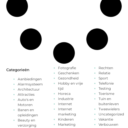
Fotografie
Rechten
Categorieën
Geschenken
Relatie
Gezondheid
Sport
Aanbiedingen
Hobby en vrije
Telefonie
Alarmsysteem
tijd
Testing
Architectuur
Horeca
Toerisme
Attracties
Industrie
Tuin en
Auto's en
Internet
buitenleven
Motoren
Internet
Tweewielers
Banen en
marketing
Uncategorized
opleidingen
Kinderen
Vakantie
Beauty en
Marketing
Verbouwen
verzorging