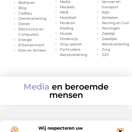
Media
Vervoer en
Bedrijven
Meubels
transport
Blog
MKB
Wijn
Cadeau
Mobiliteit
Winkelen
Dienstverlening
Mode en
Woning en Tuin
Dieren
Kleding
Woningen
Electronica en
Muziek
Zakelijk
Computers
Onderwijs
Zakelijke
Energie
Oog Laseren
dienstverlening
Entertainment
Particuliere
Zorg
Eten en drinken
dienstverlening
ZZP
Media
en beroemde
mensen
Wij respecteren uw
Onze informatie