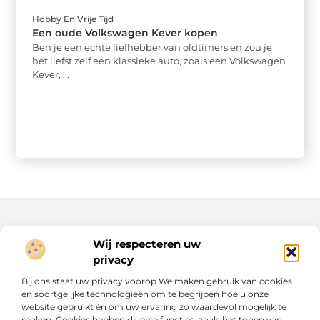
Hobby En Vrije Tijd
Een oude Volkswagen Kever kopen
Ben je een echte liefhebber van oldtimers en zou je
het liefst zelf een klassieke auto, zoals een Volkswagen
Kever, ...
Wij respecteren uw
Onze informatie
privacy
Geld verdienen op internet: jouw route naar extra inkomen (of meer)
Bij ons staat uw privacy voorop.We maken gebruik van cookies
en soortgelijke technologieën om te begrijpen hoe u onze
website gebruikt én om uw ervaring zo waardevol mogelijk te
maken. Cookies hebben diverse functies, zoals het tonen van