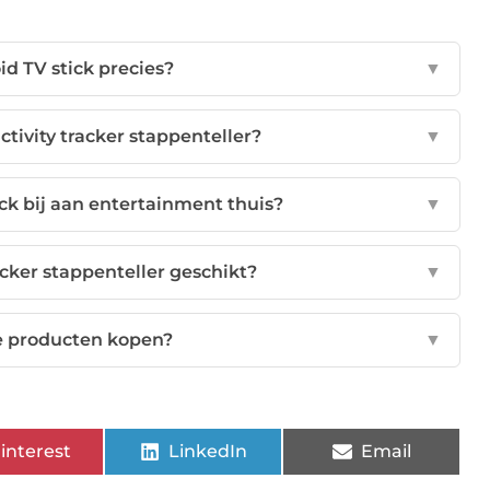
id TV stick precies?
▼
ctivity tracker stappenteller?
▼
ck bij aan entertainment thuis?
▼
racker stappenteller geschikt?
▼
e producten kopen?
▼
interest
LinkedIn
Email