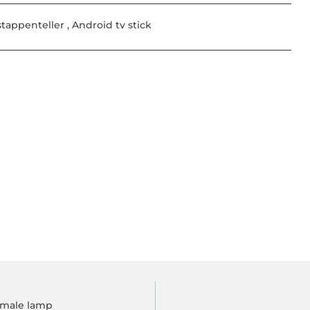
 stappenteller
,
Android tv stick
rmale lamp