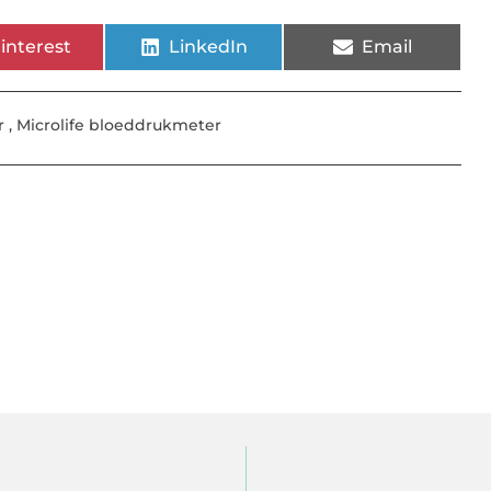
interest
LinkedIn
Email
r
,
Microlife bloeddrukmeter