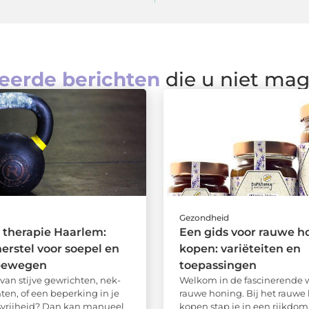
eerde berichten
die u niet ma
d
Gezondheid
 therapie Haarlem:
Een gids voor rauwe h
herstel voor soepel en
kopen: variëteiten en
 bewegen
toepassingen
 van stijve gewrichten, nek-
Welkom in de fascinerende 
ten, of een beperking in je
rauwe honing. Bij het rauwe
vrijheid? Dan kan manueel
kopen stap je in een rijkdom