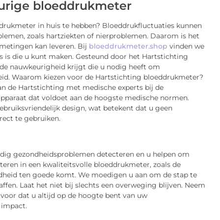
eurige bloeddrukmeter
drukmeter in huis te hebben? Bloeddrukfluctuaties kunnen
lemen, zoals hartziekten of nierproblemen. Daarom is het
metingen kan leveren. Bij
bloeddrukmeter.shop
vinden we
s is die u kunt maken. Gesteund door het Hartstichting
u de nauwkeurigheid krijgt die u nodig heeft om
id. Waarom kiezen voor de Hartstichting bloeddrukmeter?
n de Hartstichting met medische experts bij de
 apparaat dat voldoet aan de hoogste medische normen.
bruiksvriendelijk design, wat betekent dat u geen
ect te gebruiken.
jdig gezondheidsproblemen detecteren en u helpen om
eren in een kwaliteitsvolle bloeddrukmeter, zoals de
ondheid ten goede komt. We moedigen u aan om de stap te
ffen. Laat het niet bij slechts een overweging blijven. Neem
oor dat u altijd op de hoogte bent van uw
 impact.