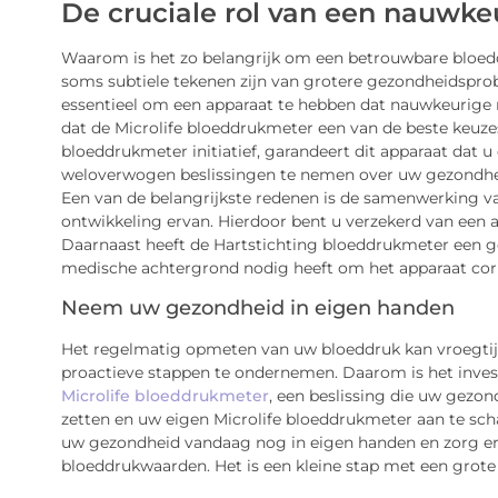
De cruciale rol van een nauwk
Waarom is het zo belangrijk om een betrouwbare bloed
soms subtiele tekenen zijn van grotere gezondheidsprob
essentieel om een apparaat te hebben dat nauwkeurige 
dat de Microlife bloeddrukmeter een van de beste keuze
bloeddrukmeter initiatief, garandeert dit apparaat dat 
weloverwogen beslissingen te nemen over uw gezondhe
Een van de belangrijkste redenen is de samenwerking va
ontwikkeling ervan. Hierdoor bent u verzekerd van een
Daarnaast heeft de Hartstichting bloeddrukmeter een ge
medische achtergrond nodig heeft om het apparaat corr
Neem uw gezondheid in eigen handen
Het regelmatig opmeten van uw bloeddruk kan vroegti
proactieve stappen te ondernemen. Daarom is het invest
Microlife bloeddrukmeter
, een beslissing die uw gez
zetten en uw eigen Microlife bloeddrukmeter aan te scha
uw gezondheid vandaag nog in eigen handen en zorg erv
bloeddrukwaarden. Het is een kleine stap met een grote