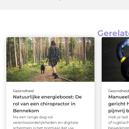
Gerelat
Gezondheid
Gezondhei
Natuurlijke energieboost: De
Manueel
rol van een chiropractor in
gericht 
Bennekom
pijnvrij
Na een lange dag vol
Heb je last
verantwoordelijkheden en digitale
of rugklach
schermen is het normaal dat uw
bewegings