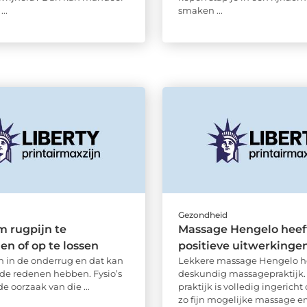
...
smaken ...
d
Gezondheid
om rugpijn te
Massage Hengelo heeft
n of op te lossen
positieve uitwerkinge
jn in de onderrug en dat kan
Lekkere massage Hengelo h
nde redenen hebben. Fysio’s
deskundig massagepraktijk.
de oorzaak van die ...
praktijk is volledig ingerich
zo fijn mogelijke massage erv