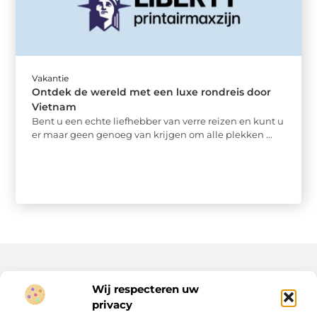
Vakantie
Ontdek de wereld met een luxe rondreis door
Vietnam
Bent u een echte liefhebber van verre reizen en kunt u
er maar geen genoeg van krijgen om alle plekken ...
Wij respecteren uw
Onze informatie
privacy
Geld verdienen op internet: jouw route naar extra inkomen (of meer)