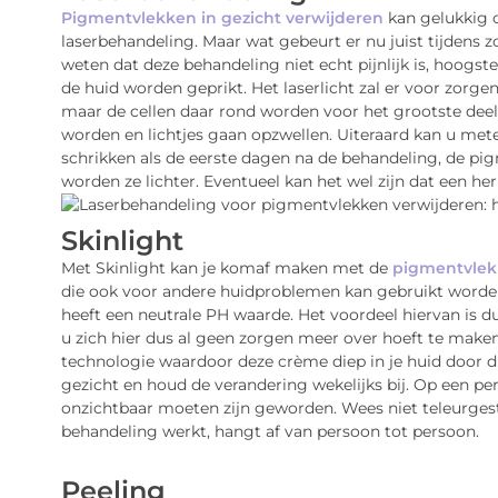
Pigmentvlekken in gezicht verwijderen
kan gelukkig 
laserbehandeling. Maar wat gebeurt er nu juist tijdens z
weten dat deze behandeling niet echt pijnlijk is, hoogste
de huid worden geprikt. Het laserlicht zal er voor zorg
maar de cellen daar rond worden voor het grootste deel
worden en lichtjes gaan opzwellen. Uiteraard kan u mete
schrikken als de eerste dagen na de behandeling, de pi
worden ze lichter. Eventueel kan het wel zijn dat een he
Skinlight
Met Skinlight kan je komaf maken met de
pigmentvlekk
die ook voor andere huidproblemen kan gebruikt worden.
heeft een neutrale PH waarde. Het voordeel hiervan is d
u zich hier dus al geen zorgen meer over hoeft te make
technologie waardoor deze crème diep in je huid door d
gezicht en houd de verandering wekelijks bij. Op een p
onzichtbaar moeten zijn geworden. Wees niet teleurgeste
behandeling werkt, hangt af van persoon tot persoon.
Peeling