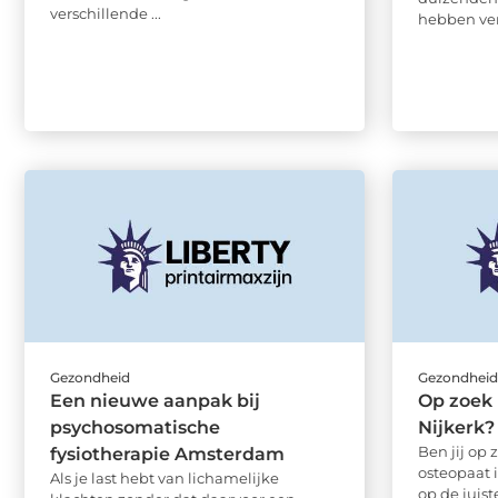
verschillende ...
hebben ver
Gezondheid
Gezondhei
Een nieuwe aanpak bij
Op zoek 
psychosomatische
Nijkerk?
Ben jij op 
fysiotherapie Amsterdam
osteopaat 
Als je last hebt van lichamelijke
op de juist