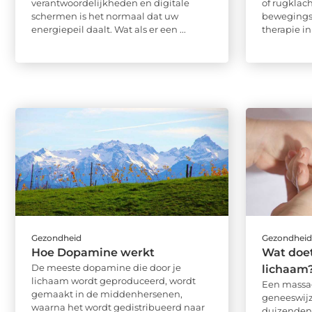
verantwoordelijkheden en digitale
of rugklach
schermen is het normaal dat uw
bewegings
energiepeil daalt. Wat als er een ...
therapie in 
Gezondheid
Gezondhei
Hoe Dopamine werkt
Wat doe
De meeste dopamine die door je
lichaam
lichaam wordt geproduceerd, wordt
Een massag
gemaakt in de middenhersenen,
geneeswijz
waarna het wordt gedistribueerd naar
duizenden 