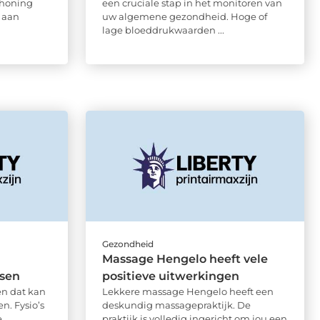
 honing
een cruciale stap in het monitoren van
 aan
uw algemene gezondheid. Hoge of
lage bloeddrukwaarden ...
Gezondheid
Massage Hengelo heeft vele
ssen
positieve uitwerkingen
en dat kan
Lekkere massage Hengelo heeft een
n. Fysio’s
deskundig massagepraktijk. De
...
praktijk is volledig ingericht om jou een