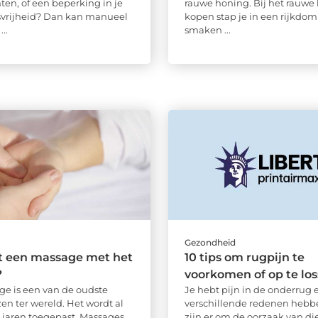
ten, of een beperking in je
rauwe honing. Bij het rauwe
vrijheid? Dan kan manueel
kopen stap je in een rijkdom
...
smaken ...
d
Gezondheid
t een massage met het
10 tips om rugpijn te
?
voorkomen of op te lo
e is een van de oudste
Je hebt pijn in de onderrug 
en ter wereld. Het wordt al
verschillende redenen hebbe
jaren toegepast. Massages
zijn er om de oorzaak van die 