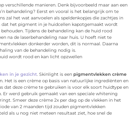
op verschillende manieren. Denk bijvoorbeeld maar aan een
o’n behandeling? Eerst en vooral is het belangrijk om te
ns zal het wat aanvoelen als speldenkopjes die zachtjes in
en dat het pigment in je huidcellen kapotgemaakt wordt
 behouden. Tijdens de behandeling kan de huid rood
en na de laserbehandeling naar huis. U hoeft niet te
gmentvlekken donkerder worden, dit is normaal. Daarna
rhaling van de behandeling nodig is.
en in je gezicht
. Skinlight is een
pigmentvlekken crème
 Het is een crème op basis van natuurlijke ingrediënten en
us dat deze crème te gebruiken is voor elk soort huidtype en
n. Er werd gebruik gemaakt van een speciale whitening
ringt. Smeer deze crème 2x per dag op de vlekken in het
eriode van 2 maanden tijd zouden pigmentvlekken
ld als u nog niet meteen resultaat ziet, hoe snel de