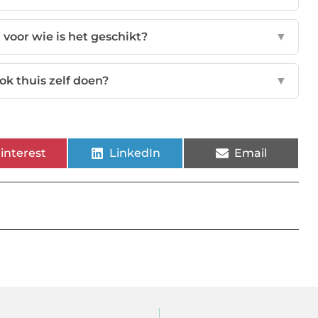
 voor wie is het geschikt?
▼
ok thuis zelf doen?
▼
interest
LinkedIn
Email