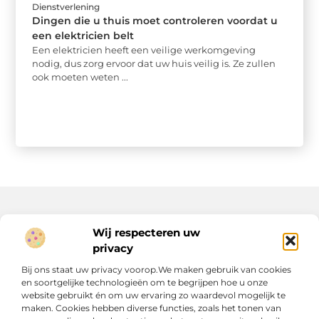
Dienstverlening
Dingen die u thuis moet controleren voordat u
een elektricien belt
Een elektricien heeft een veilige werkomgeving
nodig, dus zorg ervoor dat uw huis veilig is. Ze zullen
ook moeten weten ...
Wij respecteren uw
Onze informatie
privacy
Geld verdienen op internet: jouw route naar extra inkomen (of meer)
Bij ons staat uw privacy voorop.We maken gebruik van cookies
en soortgelijke technologieën om te begrijpen hoe u onze
website gebruikt én om uw ervaring zo waardevol mogelijk te
maken. Cookies hebben diverse functies, zoals het tonen van