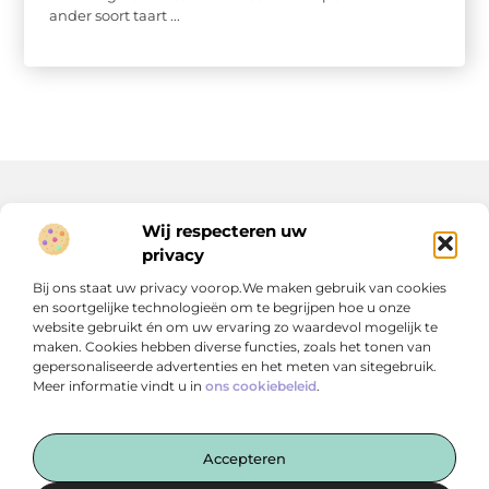
ander soort taart ...
Wij respecteren uw
Onze informatie
privacy
Geld verdienen op internet: jouw route naar extra inkomen (of meer)
Bij ons staat uw privacy voorop.We maken gebruik van cookies
en soortgelijke technologieën om te begrijpen hoe u onze
website gebruikt én om uw ervaring zo waardevol mogelijk te
maken. Cookies hebben diverse functies, zoals het tonen van
gepersonaliseerde advertenties en het meten van sitegebruik.
Meer informatie vindt u in
ons cookiebeleid
.
Een vleugje creativiteit in je dagelijks leven
— Op libertyprintairmaxzijn.nl delen we verhalen, inspiratie
en ideeën die nét even anders zijn. Van creatieve
Accepteren
invalshoeken tot verrassende perspectieven.