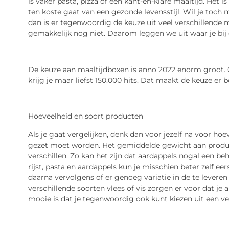
is vaker pasta, pizza of een kant-en-klare maaltijd. Het 
ten koste gaat van een gezonde levensstijl. Wil je toch 
dan is er tegenwoordig de keuze uit veel verschillende 
gemakkelijk nog niet. Daarom leggen we uit waar je bij 
De keuze aan maaltijdboxen is anno 2022 enorm groot. 
krijg je maar liefst 150.000 hits. Dat maakt de keuze er b
Hoeveelheid en soort producten
Als je gaat vergelijken, denk dan voor jezelf na voor ho
gezet moet worden. Het gemiddelde gewicht aan producte
verschillen. Zo kan het zijn dat aardappels nogal een be
rijst, pasta en aardappels kun je misschien beter zelf ee
daarna vervolgens of er genoeg variatie in de te levere
verschillende soorten vlees of vis zorgen er voor dat je a
mooie is dat je tegenwoordig ook kunt kiezen uit een ve